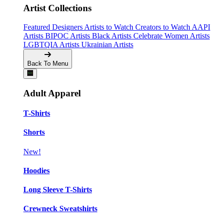
Artist Collections
Featured Designers
Artists to Watch
Creators to Watch
AAPI
Artists
BIPOC Artists
Black Artists
Celebrate Women Artists
LGBTQIA Artists
Ukrainian Artists
Back To Menu
Adult Apparel
T-Shirts
Shorts
New!
Hoodies
Long Sleeve T-Shirts
Crewneck Sweatshirts