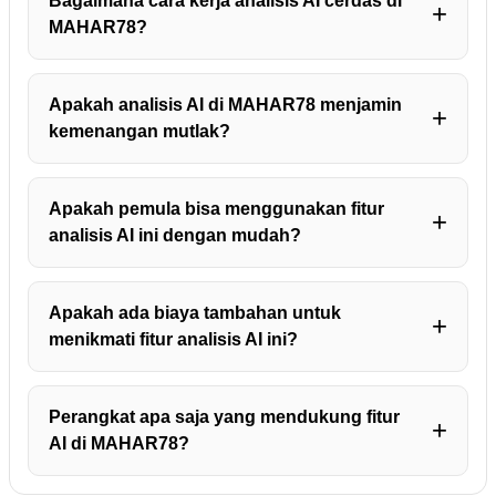
Bagaimana cara kerja analisis AI cerdas di
MAHAR78?
Apakah analisis AI di MAHAR78 menjamin
kemenangan mutlak?
Apakah pemula bisa menggunakan fitur
analisis AI ini dengan mudah?
Apakah ada biaya tambahan untuk
menikmati fitur analisis AI ini?
Perangkat apa saja yang mendukung fitur
AI di MAHAR78?