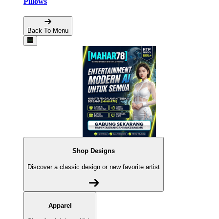
Pillows
Back To Menu
Shop Designs
Discover a classic design or new favorite artist
Apparel