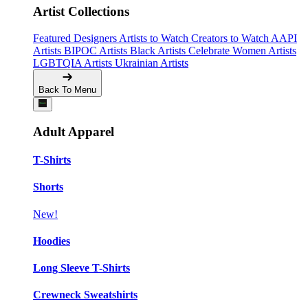
Artist Collections
Featured Designers
Artists to Watch
Creators to Watch
AAPI
Artists
BIPOC Artists
Black Artists
Celebrate Women Artists
LGBTQIA Artists
Ukrainian Artists
Back To Menu
Adult Apparel
T-Shirts
Shorts
New!
Hoodies
Long Sleeve T-Shirts
Crewneck Sweatshirts