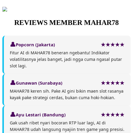
REVIEWS MEMBER MAHAR78
Popcorn (Jakarta)
Fitur AI di MAHAR78 beneran ngebantu! Indikator
volatilitasnya jelas banget, jadi ngga cuma ngasal putar
slot lagi.
Gunawan (Surabaya)
MAHAR78 keren sih. Pake AI gini bikin maen slot rasanya
kayak pake strategi cerdas, bukan cuma hoki-hokian.
Ayu Lestari (Bandung)
Gak usah ribet nyari bocoran RTP luar lagi, AI di
MAHAR78 udah langsung nyajiin tren game yang presisi.