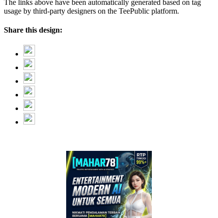
The links above have been automatically generated based on tag
usage by third-party designers on the TeePublic platform.
Share this design: