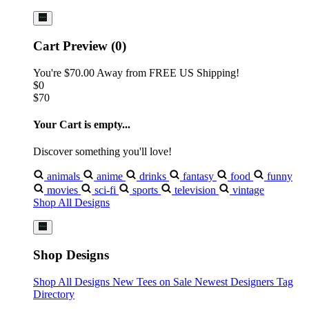
Cart Preview (0)
You're
$70.00
Away from
FREE US Shipping!
$0
$70
Your Cart is empty...
Discover something you'll love!
animals
anime
drinks
fantasy
food
funny
movies
sci-fi
sports
television
vintage
Shop All Designs
Shop Designs
Shop All Designs
New Tees on Sale
Newest Designers
Tag
Directory