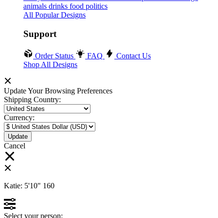
animals
drinks
food
politics
All Popular Designs
Support
Order Status
FAQ
Contact Us
Shop All Designs
Update Your Browsing Preferences
Shipping Country:
Currency:
Cancel
Katie:
5'10"
160
Select your person: