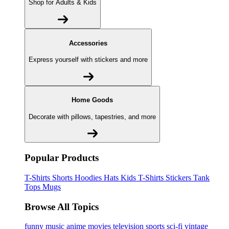
Shop for Adults & Kids
Accessories
Express yourself with stickers and more
Home Goods
Decorate with pillows, tapestries, and more
Popular Products
T-Shirts
Shorts
Hoodies
Hats
Kids T-Shirts
Stickers
Tank
Tops
Mugs
Browse All Topics
funny
music
anime
movies
television
sports
sci-fi
vintage