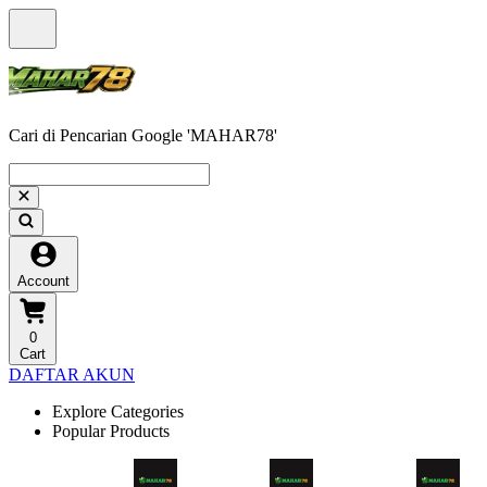
Cari di Pencarian Google 'MAHAR78'
Account
0
Cart
DAFTAR AKUN
Explore Categories
Popular Products